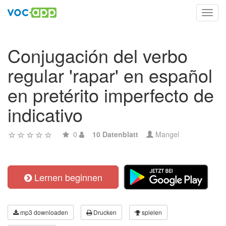
Toggl
navig
Conjugación del verbo
regular 'rapar' en español
en pretérito imperfecto de
indicativo
0
10 Datenblatt
Mangel
Lernen beginnen
mp3 downloaden
Drucken
spielen