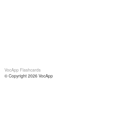
VocApp Flashcards
© Copyright 2026 VocApp
02-798 Mielczarskiego 8/58
Warsaw, Poland (EU)