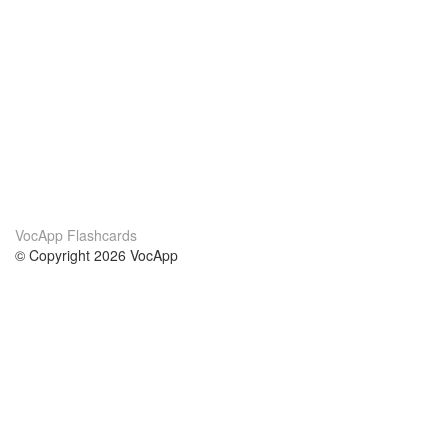
VocApp Flashcards
© Copyright 2026 VocApp
02-798 Mielczarskiego 8/58
Warsaw, Poland (EU)