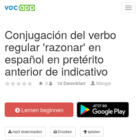
Toggl
navig
Conjugación del verbo
regular 'razonar' en
español en pretérito
anterior de indicativo
0
10 Datenblatt
Mangel
Lernen beginnen
mp3 downloaden
Drucken
spielen