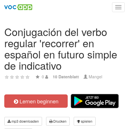
Toggl
navig
Conjugación del verbo
regular 'recorrer' en
español en futuro simple
de indicativo
0
10 Datenblatt
Mangel
Lernen beginnen
mp3 downloaden
Drucken
spielen