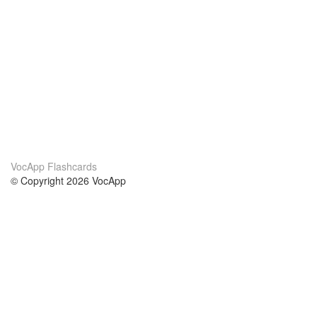
VocApp Flashcards
© Copyright 2026 VocApp
02-798 Mielczarskiego 8/58
Warsaw, Poland (EU)