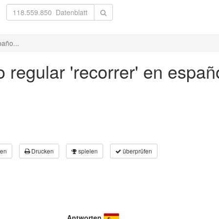
paño...
regular 'recorrer' en españo
en
Drucken
spielen
überprüfen
Antworten