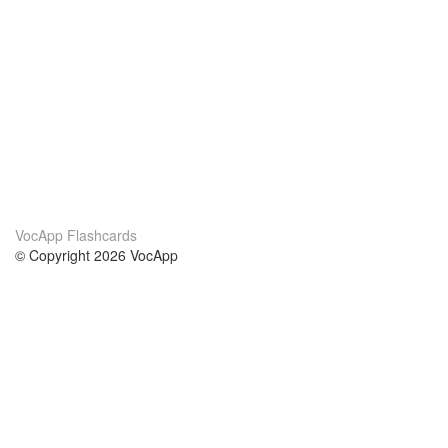
VocApp Flashcards
© Copyright 2026 VocApp
02-798 Mielczarskiego 8/58
Warsaw, Poland (EU)