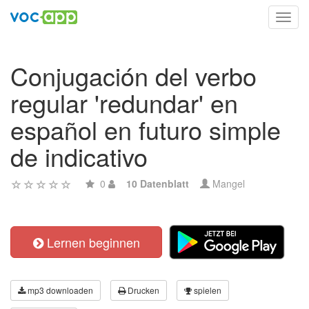
Toggl
navig
Conjugación del verbo
regular 'redundar' en
español en futuro simple
de indicativo
0
10 Datenblatt
Mangel
Lernen beginnen
mp3 downloaden
Drucken
spielen