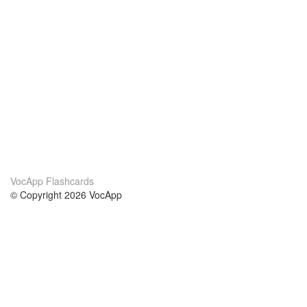
VocApp Flashcards
© Copyright 2026 VocApp
02-798 Mielczarskiego 8/58
Warsaw, Poland (EU)