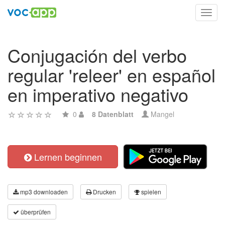
Toggl
navig
Conjugación del verbo
regular 'releer' en español
en imperativo negativo
0
8 Datenblatt
Mangel
Lernen beginnen
mp3 downloaden
Drucken
spielen
überprüfen