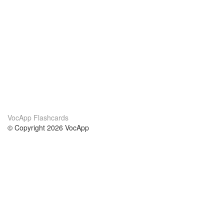
VocApp Flashcards
© Copyright 2026 VocApp
02-798 Mielczarskiego 8/58
Warsaw, Poland (EU)