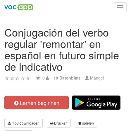
Toggl
navig
Conjugación del verbo
regular 'remontar' en
español en futuro simple
de indicativo
0
10 Datenblatt
Mangel
Lernen beginnen
mp3 downloaden
Drucken
spielen