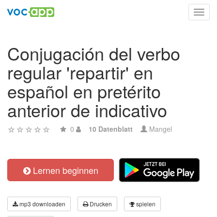
Toggl
navig
Conjugación del verbo
regular 'repartir' en
español en pretérito
anterior de indicativo
0
10 Datenblatt
Mangel
Lernen beginnen
mp3 downloaden
Drucken
spielen