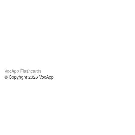
VocApp Flashcards
© Copyright 2026 VocApp
02-798 Mielczarskiego 8/58
Warsaw, Poland (EU)