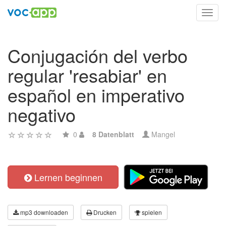
Toggl
navig
Conjugación del verbo
regular 'resabiar' en
español en imperativo
negativo
0
8 Datenblatt
Mangel
Lernen beginnen
mp3 downloaden
Drucken
spielen