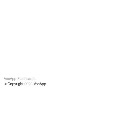
VocApp Flashcards
© Copyright 2026 VocApp
02-798 Mielczarskiego 8/58
Warsaw, Poland (EU)