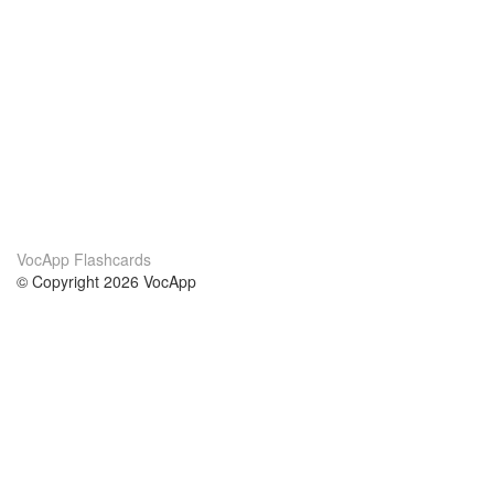
VocApp Flashcards
© Copyright 2026 VocApp
02-798 Mielczarskiego 8/58
Warsaw, Poland (EU)