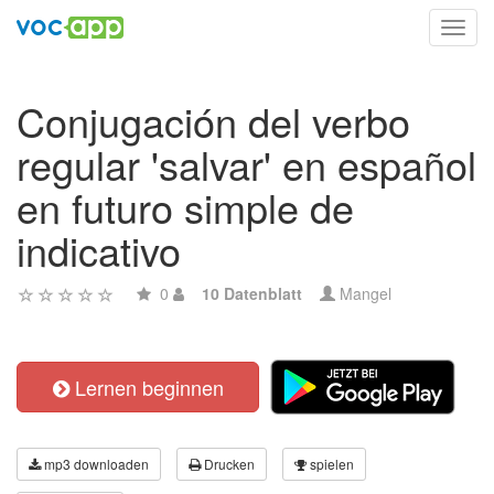
Toggl
navig
Conjugación del verbo
regular 'salvar' en español
en futuro simple de
indicativo
0
10 Datenblatt
Mangel
Lernen beginnen
mp3 downloaden
Drucken
spielen