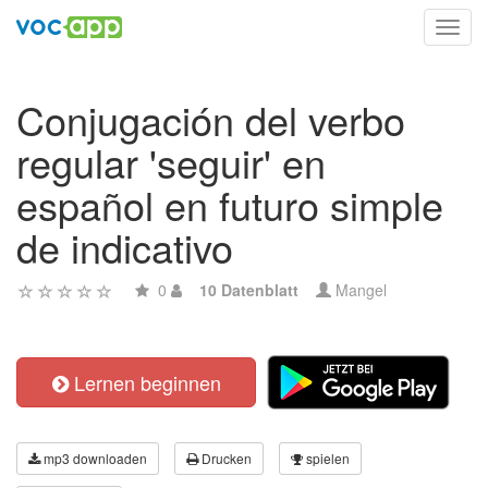
Toggl
navig
Conjugación del verbo
regular 'seguir' en
español en futuro simple
de indicativo
0
10 Datenblatt
Mangel
Lernen beginnen
mp3 downloaden
Drucken
spielen