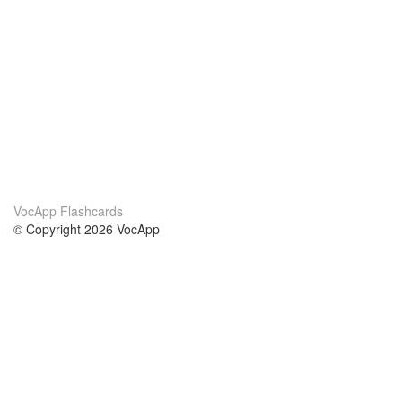
VocApp Flashcards
© Copyright 2026 VocApp
02-798 Mielczarskiego 8/58
Warsaw, Poland (EU)