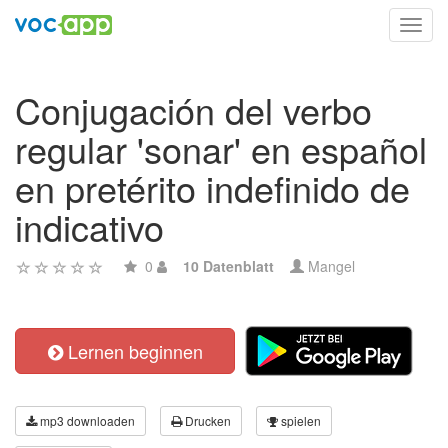
Toggl
navig
Conjugación del verbo
regular 'sonar' en español
en pretérito indefinido de
indicativo
0
10 Datenblatt
Mangel
Lernen beginnen
mp3 downloaden
Drucken
spielen