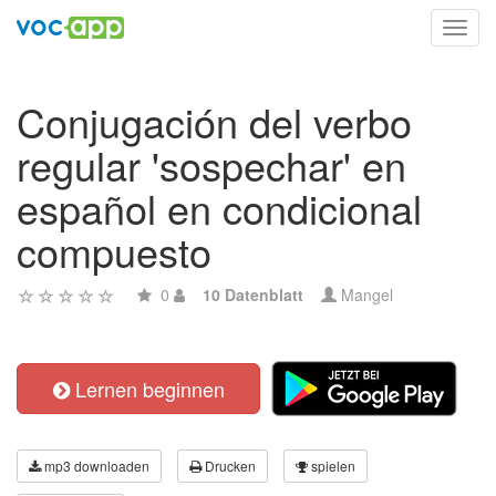
Toggl
navig
Conjugación del verbo
regular 'sospechar' en
español en condicional
compuesto
0
10 Datenblatt
Mangel
Lernen beginnen
mp3 downloaden
Drucken
spielen