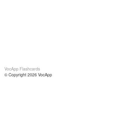
VocApp Flashcards
© Copyright 2026 VocApp
02-798 Mielczarskiego 8/58
Warsaw, Poland (EU)