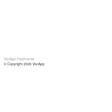
VocApp Flashcards
© Copyright 2026 VocApp
02-798 Mielczarskiego 8/58
Warsaw, Poland (EU)