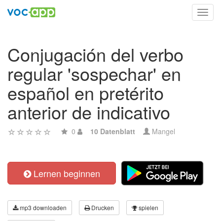
Toggl
navig
Conjugación del verbo
regular 'sospechar' en
español en pretérito
anterior de indicativo
0
10 Datenblatt
Mangel
Lernen beginnen
mp3 downloaden
Drucken
spielen