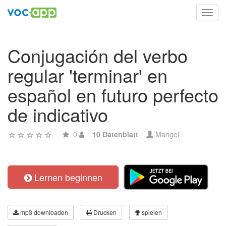
Toggl
navig
Conjugación del verbo
regular 'terminar' en
español en futuro perfecto
de indicativo
0
10 Datenblatt
Mangel
Lernen beginnen
mp3 downloaden
Drucken
spielen