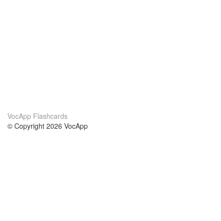
VocApp Flashcards
© Copyright 2026 VocApp
02-798 Mielczarskiego 8/58
Warsaw, Poland (EU)