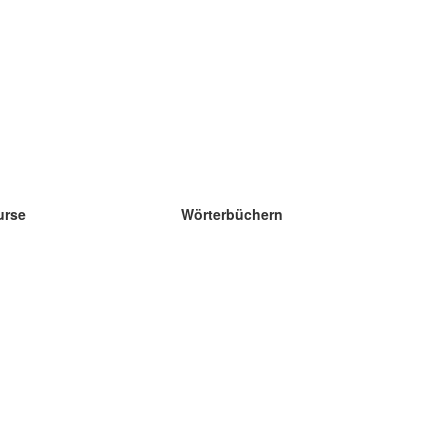
urse
Wörterbüchern
e Wissenschaft Englisch
e Wissenschaft Spanisch
e Wissenschaft Französisch
e Wissenschaft Russisch
e Wissenschaft Norwegisch
e Wissenschaft Schwedisch