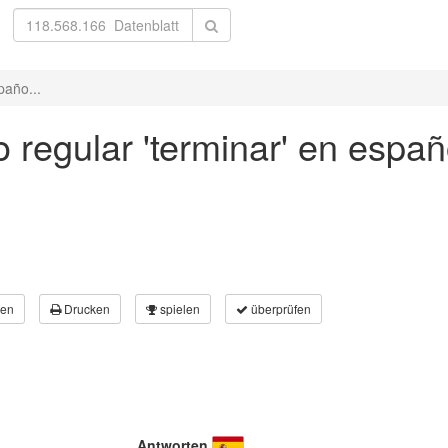
paño...
 regular 'terminar' en españ
en
Drucken
spielen
überprüfen
Antworten