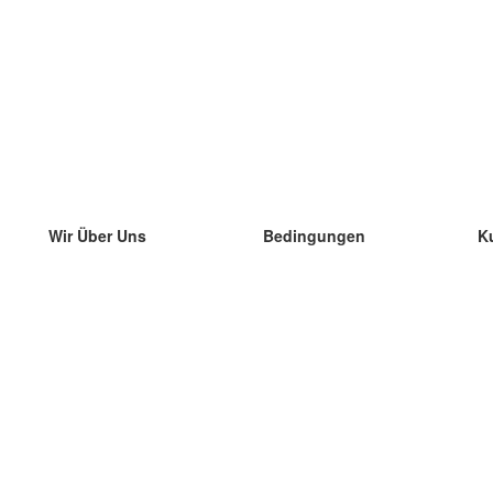
Wir Über Uns
Bedingungen
K
unser Team
100% Garantie
di
Blog
Datenschutzrichtlinie
di
Vorschriften
di
In Kontakt Treten
BIPR
di
kontaktieren
di
Mehr
di
Hilfe
neue Download
Häufig gestellte Fragen
einige Blogs
Katalog