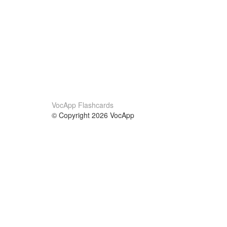
VocApp Flashcards
© Copyright 2026 VocApp
02-798 Mielczarskiego 8/58
Warsaw, Poland (EU)