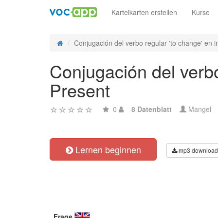
Karteikarten erstellen
Kurse
Conjugación del verbo regular 'to change' en in
Conjugación del verbo
Present
0
8 Datenblatt
Mangel
Lernen beginnen
mp3 download
Frage