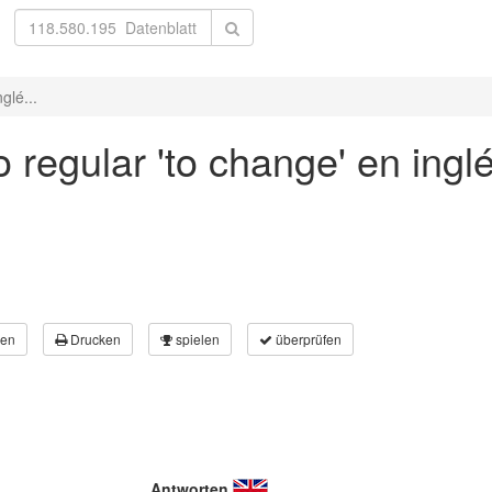
glé...
 regular 'to change' en ingl
en
Drucken
spielen
überprüfen
Antworten