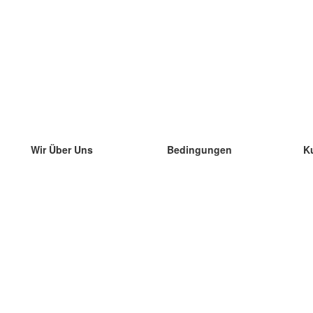
Wir Über Uns
Bedingungen
K
unser Team
100% Garantie
di
Blog
Datenschutzrichtlinie
di
Vorschriften
di
In Kontakt Treten
BIPR
di
kontaktieren
di
Mehr
di
Hilfe
neue Download
Häufig gestellte Fragen
einige Blogs
Katalog