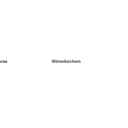
urse
Wörterbüchern
e Wissenschaft Englisch
e Wissenschaft Spanisch
e Wissenschaft Französisch
e Wissenschaft Russisch
e Wissenschaft Norwegisch
e Wissenschaft Schwedisch