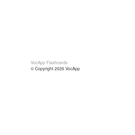
VocApp Flashcards
© Copyright 2026 VocApp
02-798 Mielczarskiego 8/58
Warsaw, Poland (EU)