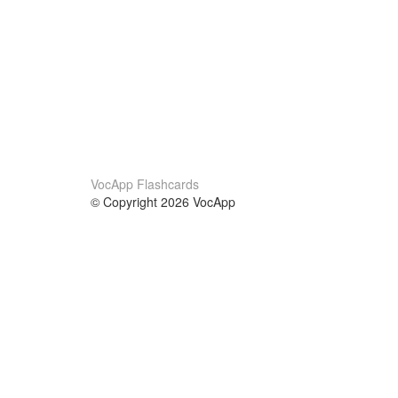
VocApp Flashcards
© Copyright 2026 VocApp
02-798 Mielczarskiego 8/58
Warsaw, Poland (EU)