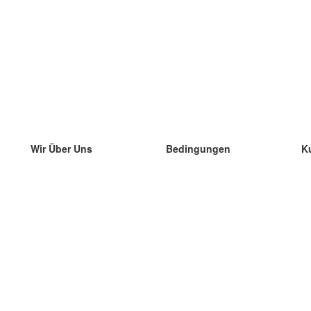
Wir Über Uns
Bedingungen
K
unser Team
100% Garantie
di
Blog
Datenschutzrichtlinie
di
Vorschriften
di
In Kontakt Treten
BIPR
di
kontaktieren
di
Mehr
di
Hilfe
neue Download
Häufig gestellte Fragen
einige Blogs
Katalog