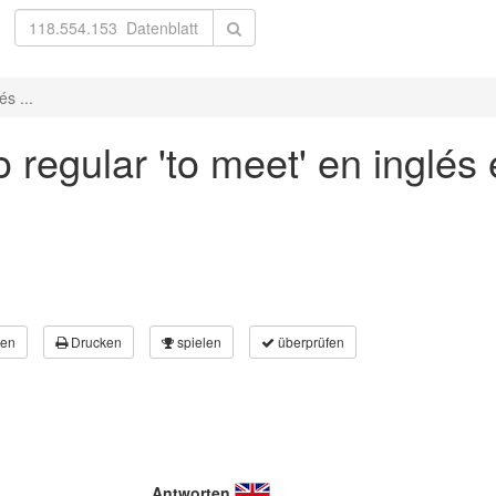
s ...
 regular 'to meet' en inglés
en
Drucken
spielen
überprüfen
Antworten