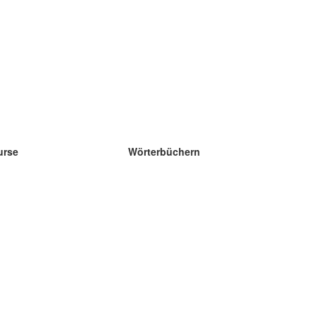
urse
Wörterbüchern
e Wissenschaft Englisch
e Wissenschaft Spanisch
e Wissenschaft Französisch
e Wissenschaft Russisch
e Wissenschaft Norwegisch
e Wissenschaft Schwedisch