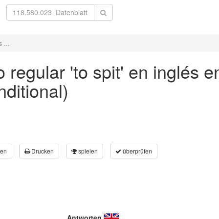
 ...
 regular 'to spit' en inglés 
nditional)
en
Drucken
spielen
überprüfen
Antworten