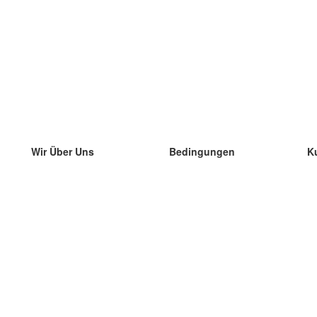
Wir Über Uns
Bedingungen
K
unser Team
100% Garantie
di
Blog
Datenschutzrichtlinie
di
Vorschriften
di
In Kontakt Treten
BIPR
di
kontaktieren
di
Mehr
di
Hilfe
neue Download
Häufig gestellte Fragen
einige Blogs
Katalog