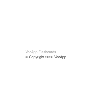
VocApp Flashcards
© Copyright 2026 VocApp
02-798 Mielczarskiego 8/58
Warsaw, Poland (EU)