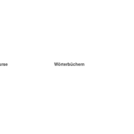
urse
Wörterbüchern
e Wissenschaft Englisch
e Wissenschaft Spanisch
e Wissenschaft Französisch
e Wissenschaft Russisch
e Wissenschaft Norwegisch
e Wissenschaft Schwedisch