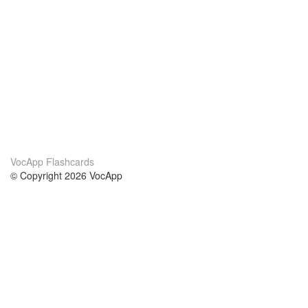
VocApp Flashcards
© Copyright 2026 VocApp
02-798 Mielczarskiego 8/58
Warsaw, Poland (EU)