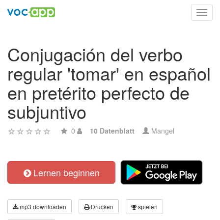
Toggl
navig
Conjugación del verbo
regular 'tomar' en español
en pretérito perfecto de
subjuntivo
0
10 Datenblatt
Mangel
Lernen beginnen
mp3 downloaden
Drucken
spielen