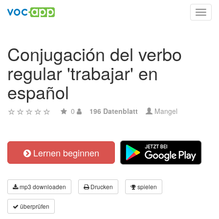
Toggl
navig
Conjugación del verbo
regular 'trabajar' en
español
0
196 Datenblatt
Mangel
Lernen beginnen
mp3 downloaden
Drucken
spielen
überprüfen