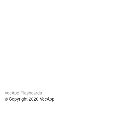
VocApp Flashcards
© Copyright 2026 VocApp
02-798 Mielczarskiego 8/58
Warsaw, Poland (EU)