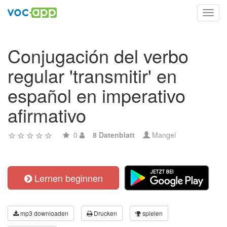
Toggl
navig
Conjugación del verbo
regular 'transmitir' en
español en imperativo
afirmativo
0
8 Datenblatt
Mangel
Lernen beginnen
mp3 downloaden
Drucken
spielen