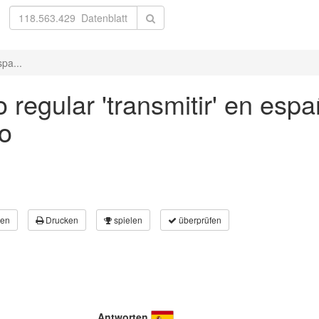
spa...
regular 'transmitir' en espa
vo
en
Drucken
spielen
überprüfen
Antworten