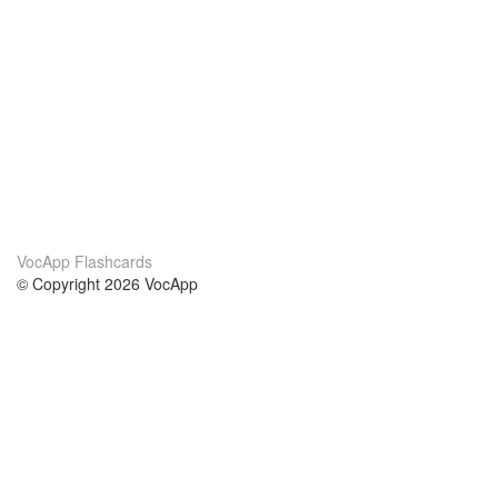
VocApp Flashcards
© Copyright 2026 VocApp
02-798 Mielczarskiego 8/58
Warsaw, Poland (EU)