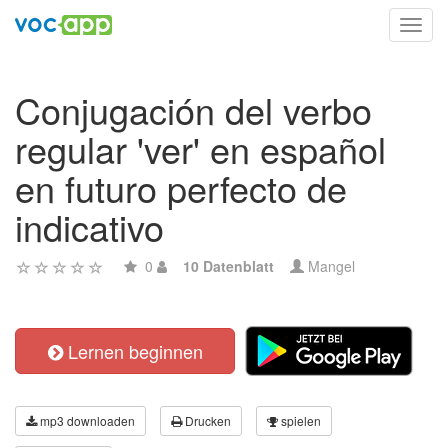
Toggl
navig
Conjugación del verbo
regular 'ver' en español
en futuro perfecto de
indicativo
0
10 Datenblatt
Mangel
Lernen beginnen
mp3 downloaden
Drucken
spielen