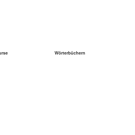
urse
Wörterbüchern
e Wissenschaft Englisch
e Wissenschaft Spanisch
e Wissenschaft Französisch
e Wissenschaft Russisch
e Wissenschaft Norwegisch
e Wissenschaft Schwedisch