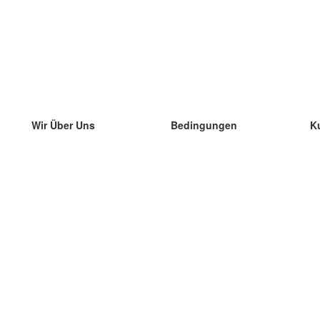
Wir Über Uns
Bedingungen
K
unser Team
100% Garantie
di
Blog
Datenschutzrichtlinie
di
Vorschriften
di
In Kontakt Treten
BIPR
di
kontaktieren
di
Mehr
di
Hilfe
neue Download
Häufig gestellte Fragen
einige Blogs
Katalog