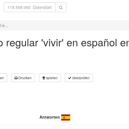
 e...
 regular 'vivir' en español e
en
Drucken
spielen
überprüfen
Antworten