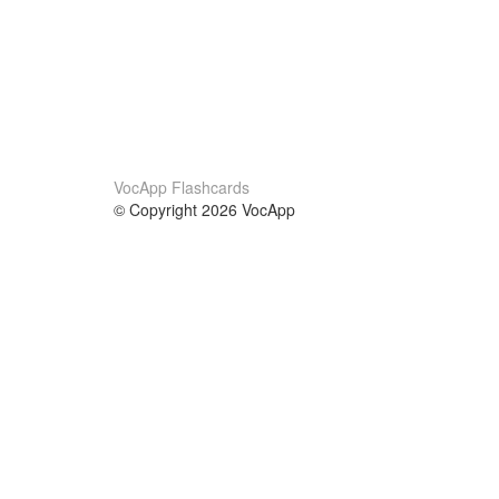
VocApp Flashcards
© Copyright 2026 VocApp
02-798 Mielczarskiego 8/58
Warsaw, Poland (EU)