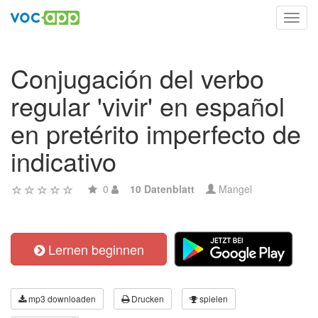
Toggl
navig
Conjugación del verbo
regular 'vivir' en español
en pretérito imperfecto de
indicativo
0
10 Datenblatt
Mangel
Lernen beginnen
mp3 downloaden
Drucken
spielen