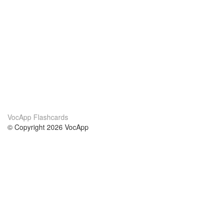
VocApp Flashcards
© Copyright 2026 VocApp
02-798 Mielczarskiego 8/58
Warsaw, Poland (EU)