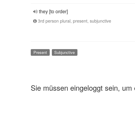
they [to order]
3rd person plural, present, subjunctive
Present
Subjunctive
Sie müssen eingeloggt sein, um