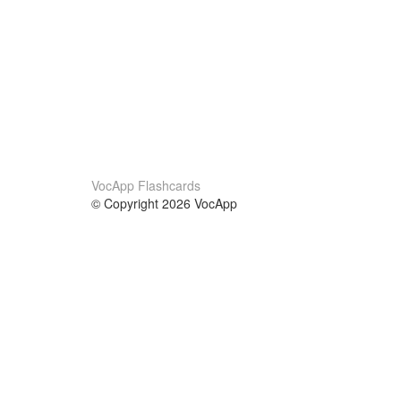
VocApp Flashcards
© Copyright 2026 VocApp
02-798 Mielczarskiego 8/58
Warsaw, Poland (EU)