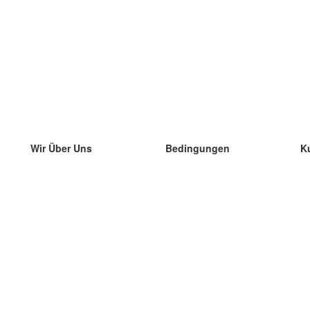
Wir Über Uns
Bedingungen
K
unser Team
100% Garantie
di
Blog
Datenschutzrichtlinie
di
Vorschriften
di
In Kontakt Treten
BIPR
di
kontaktieren
di
Mehr
di
Hilfe
neue Download
Häufig gestellte Fragen
einige Blogs
Katalog