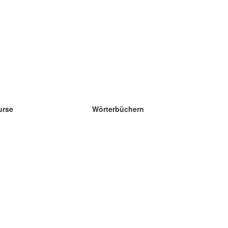
urse
Wörterbüchern
e Wissenschaft Englisch
e Wissenschaft Spanisch
e Wissenschaft Französisch
e Wissenschaft Russisch
e Wissenschaft Norwegisch
e Wissenschaft Schwedisch