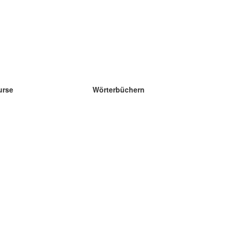
urse
Wörterbüchern
e Wissenschaft Englisch
e Wissenschaft Spanisch
e Wissenschaft Französisch
e Wissenschaft Russisch
e Wissenschaft Norwegisch
e Wissenschaft Schwedisch