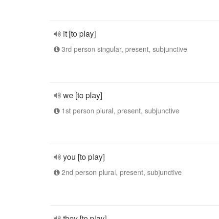
it [to play]
3rd person singular, present, subjunctive
we [to play]
1st person plural, present, subjunctive
you [to play]
2nd person plural, present, subjunctive
they [to play]