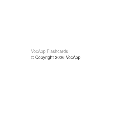
VocApp Flashcards
© Copyright 2026 VocApp
02-798 Mielczarskiego 8/58
Warsaw, Poland (EU)