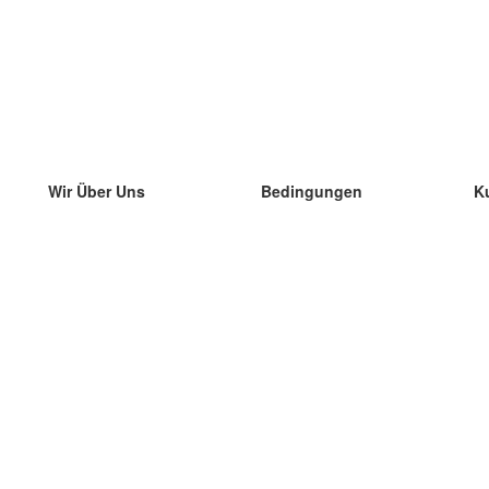
Wir Über Uns
Bedingungen
K
unser Team
100% Garantie
di
Blog
Datenschutzrichtlinie
di
Vorschriften
di
In Kontakt Treten
BIPR
di
kontaktieren
di
Mehr
di
Hilfe
neue Download
Häufig gestellte Fragen
einige Blogs
Katalog