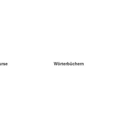
urse
Wörterbüchern
e Wissenschaft Englisch
e Wissenschaft Spanisch
e Wissenschaft Französisch
e Wissenschaft Russisch
e Wissenschaft Norwegisch
e Wissenschaft Schwedisch