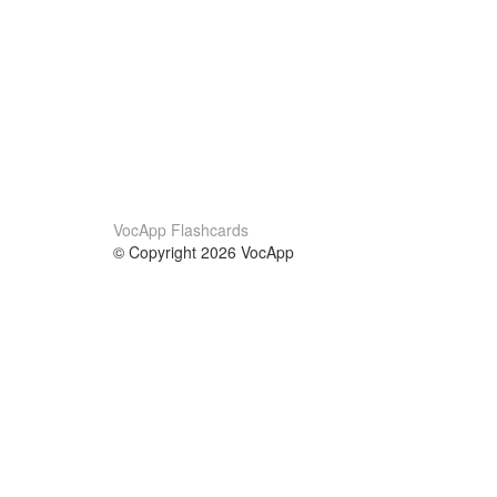
VocApp Flashcards
© Copyright 2026 VocApp
02-798 Mielczarskiego 8/58
Warsaw, Poland (EU)