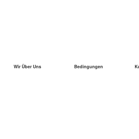
Wir Über Uns
Bedingungen
K
unser Team
100% Garantie
di
Blog
Datenschutzrichtlinie
di
Vorschriften
di
In Kontakt Treten
BIPR
di
kontaktieren
di
Mehr
di
Hilfe
neue Download
Häufig gestellte Fragen
einige Blogs
Katalog