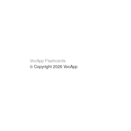
VocApp Flashcards
© Copyright 2026 VocApp
02-798 Mielczarskiego 8/58
Warsaw, Poland (EU)