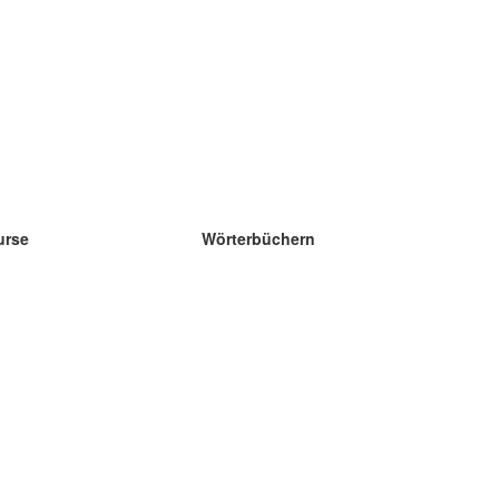
urse
Wörterbüchern
e Wissenschaft Englisch
e Wissenschaft Spanisch
e Wissenschaft Französisch
e Wissenschaft Russisch
e Wissenschaft Norwegisch
e Wissenschaft Schwedisch