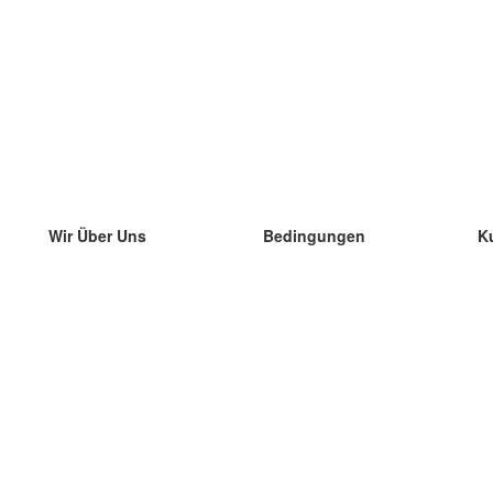
Wir Über Uns
Bedingungen
K
unser Team
100% Garantie
di
Blog
Datenschutzrichtlinie
di
Vorschriften
di
In Kontakt Treten
BIPR
di
kontaktieren
di
Mehr
di
Hilfe
neue Download
Häufig gestellte Fragen
einige Blogs
Katalog