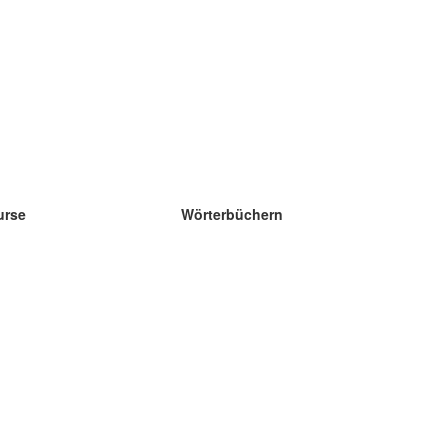
urse
Wörterbüchern
e Wissenschaft Englisch
e Wissenschaft Spanisch
e Wissenschaft Französisch
e Wissenschaft Russisch
e Wissenschaft Norwegisch
e Wissenschaft Schwedisch