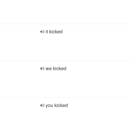
it kicked
we kicked
you kicked