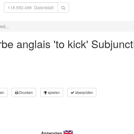
ct...
be anglais 'to kick' Subjunct
en
Drucken
spielen
überprüfen
Antworten