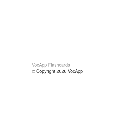
VocApp Flashcards
© Copyright 2026 VocApp
02-798 Mielczarskiego 8/58
Warsaw, Poland (EU)