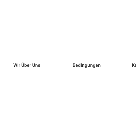
Wir Über Uns
Bedingungen
K
unser Team
100% Garantie
di
Blog
Datenschutzrichtlinie
di
Vorschriften
di
In Kontakt Treten
BIPR
di
kontaktieren
di
Mehr
di
Hilfe
neue Download
Häufig gestellte Fragen
einige Blogs
Katalog