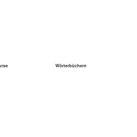
urse
Wörterbüchern
e Wissenschaft Englisch
e Wissenschaft Spanisch
e Wissenschaft Französisch
e Wissenschaft Russisch
e Wissenschaft Norwegisch
e Wissenschaft Schwedisch