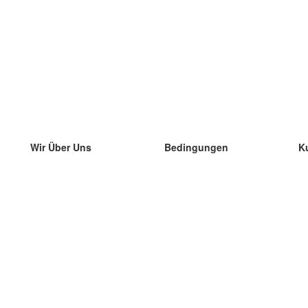
Wir Über Uns
Bedingungen
K
unser Team
100% Garantie
di
Blog
Datenschutzrichtlinie
di
Vorschriften
di
In Kontakt Treten
BIPR
di
kontaktieren
di
Mehr
di
Hilfe
neue Download
Häufig gestellte Fragen
einige Blogs
Katalog