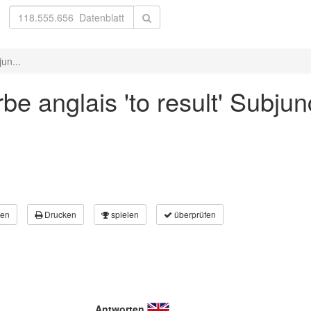
un...
e anglais 'to result' Subjunc
en
Drucken
spielen
überprüfen
Antworten