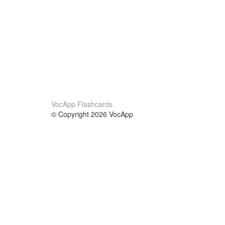
VocApp Flashcards
© Copyright 2026 VocApp
02-798 Mielczarskiego 8/58
Warsaw, Poland (EU)