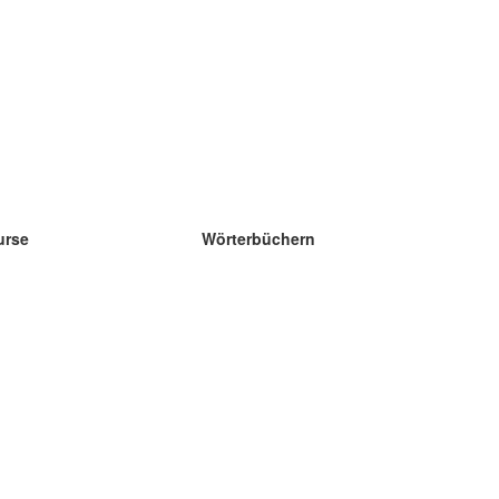
urse
Wörterbüchern
e Wissenschaft Englisch
e Wissenschaft Spanisch
e Wissenschaft Französisch
e Wissenschaft Russisch
e Wissenschaft Norwegisch
e Wissenschaft Schwedisch