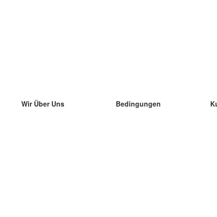
Wir Über Uns
Bedingungen
K
unser Team
100% Garantie
di
Blog
Datenschutzrichtlinie
di
Vorschriften
di
In Kontakt Treten
BIPR
di
kontaktieren
di
Mehr
di
Hilfe
neue Download
Häufig gestellte Fragen
einige Blogs
Katalog