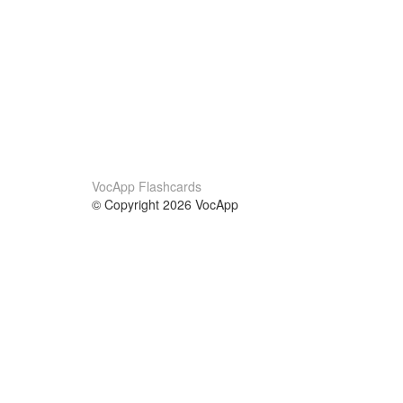
VocApp Flashcards
© Copyright 2026 VocApp
02-798 Mielczarskiego 8/58
Warsaw, Poland (EU)