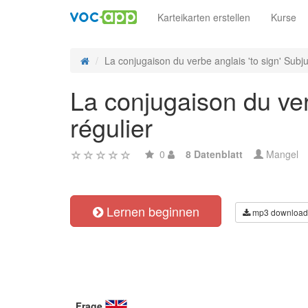
Karteikarten erstellen
Kurse
La conjugaison du verbe anglais 'to sign' Subju
La conjugaison du verb
régulier
0
8 Datenblatt
Mangel
Lernen beginnen
mp3 download
Frage