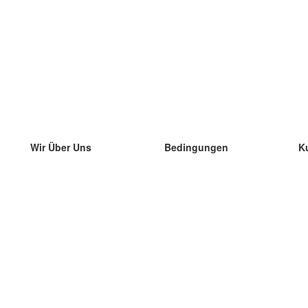
Wir Über Uns
Bedingungen
K
unser Team
100% Garantie
di
Blog
Datenschutzrichtlinie
di
Vorschriften
di
In Kontakt Treten
BIPR
di
kontaktieren
di
Mehr
di
Hilfe
neue Download
Häufig gestellte Fragen
einige Blogs
Katalog