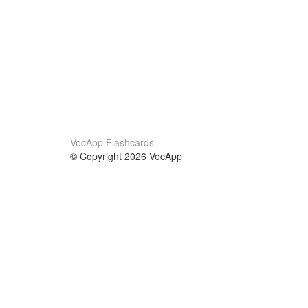
VocApp Flashcards
© Copyright 2026 VocApp
02-798 Mielczarskiego 8/58
Warsaw, Poland (EU)