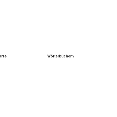
urse
Wörterbüchern
e Wissenschaft Englisch
e Wissenschaft Spanisch
e Wissenschaft Französisch
e Wissenschaft Russisch
e Wissenschaft Norwegisch
e Wissenschaft Schwedisch