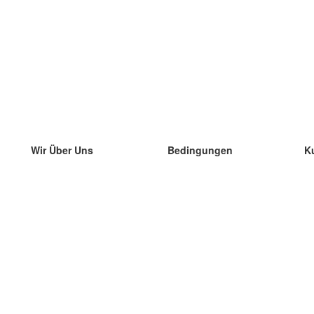
Wir Über Uns
Bedingungen
K
unser Team
100% Garantie
di
Blog
Datenschutzrichtlinie
di
Vorschriften
di
In Kontakt Treten
BIPR
di
kontaktieren
di
Mehr
di
Hilfe
neue Download
Häufig gestellte Fragen
einige Blogs
Katalog