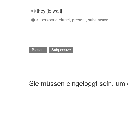
they [to wait]
3. personne pluriel, present, subjunctive
Present
Subjunctive
Sie müssen eingeloggt sein, um