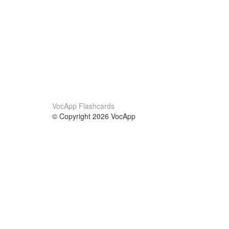
VocApp Flashcards
© Copyright 2026 VocApp
02-798 Mielczarskiego 8/58
Warsaw, Poland (EU)