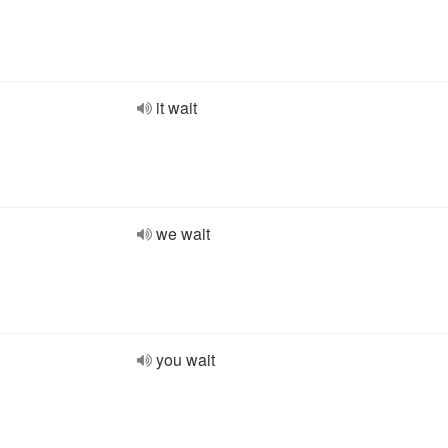
it wait
we wait
you wait