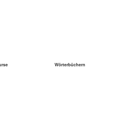
urse
Wörterbüchern
e Wissenschaft Englisch
e Wissenschaft Spanisch
e Wissenschaft Französisch
e Wissenschaft Russisch
e Wissenschaft Norwegisch
e Wissenschaft Schwedisch