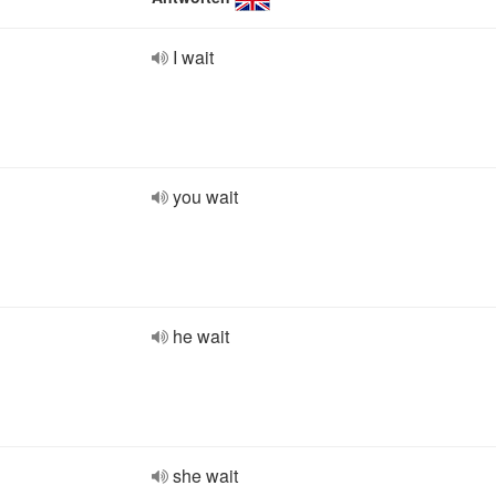
I wait
you wait
he wait
she wait