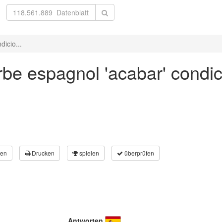
icio...
be espagnol 'acabar' condic
en
Drucken
spielen
überprüfen
Antworten