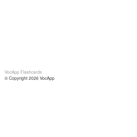
VocApp Flashcards
© Copyright 2026 VocApp
02-798 Mielczarskiego 8/58
Warsaw, Poland (EU)