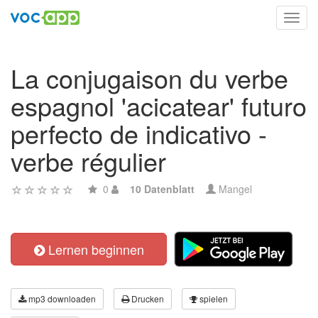
Toggl
navig
La conjugaison du verbe
espagnol 'acicatear' futuro
perfecto de indicativo -
verbe régulier
0
10 Datenblatt
Mangel
Lernen beginnen
mp3 downloaden
Drucken
spielen