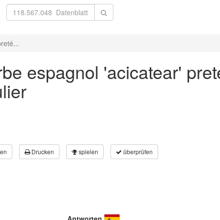
reté...
e espagnol 'acicatear' preté
lier
en
Drucken
spielen
überprüfen
Antworten