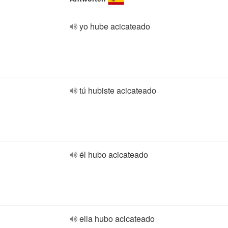
yo hube acicateado
tú hubiste acicateado
él hubo acicateado
ella hubo acicateado