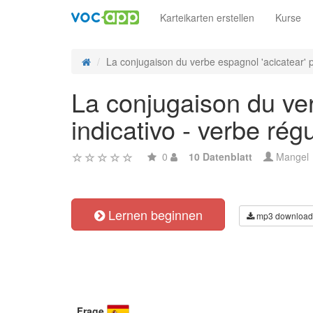
Karteikarten erstellen
Kurse
La conjugaison du verbe espagnol 'acicatear' p
La conjugaison du verb
indicativo - verbe régu
0
10 Datenblatt
Mangel
Lernen beginnen
mp3 download
Frage