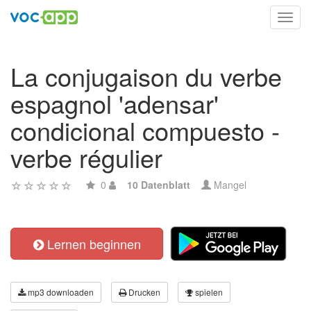
Toggl
navig
La conjugaison du verbe
espagnol 'adensar'
condicional compuesto -
verbe régulier
0
10 Datenblatt
Mangel
Lernen beginnen
mp3 downloaden
Drucken
spielen