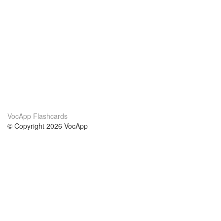
VocApp Flashcards
© Copyright 2026 VocApp
02-798 Mielczarskiego 8/58
Warsaw, Poland (EU)