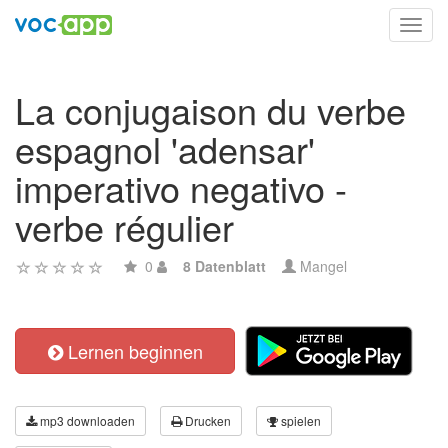
Toggl
navig
La conjugaison du verbe
espagnol 'adensar'
imperativo negativo -
verbe régulier
0
8 Datenblatt
Mangel
Lernen beginnen
mp3 downloaden
Drucken
spielen