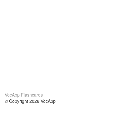
VocApp Flashcards
© Copyright 2026 VocApp
02-798 Mielczarskiego 8/58
Warsaw, Poland (EU)