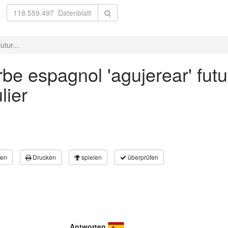
tur...
be espagnol 'agujerear' fut
lier
en
Drucken
spielen
überprüfen
Antworten