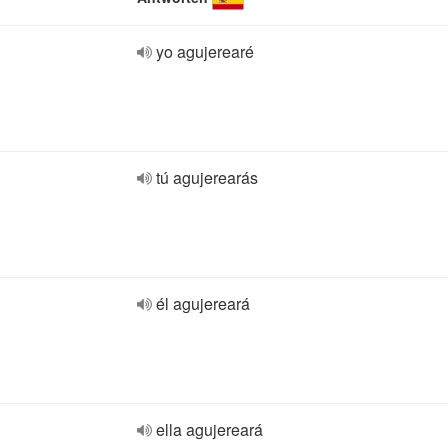
yo agujerearé
tú agujerearás
él agujereará
ella agujereará