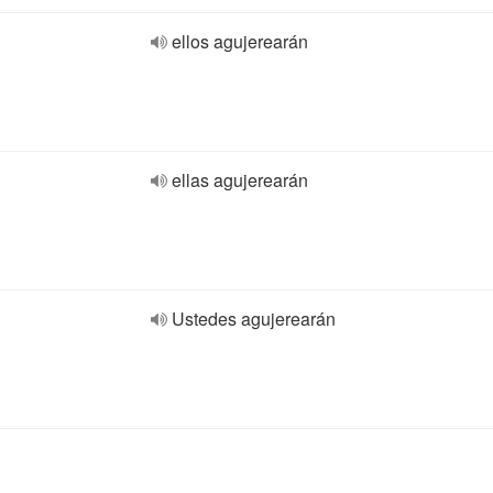
ellos agujerearán
ellas agujerearán
Ustedes agujerearán