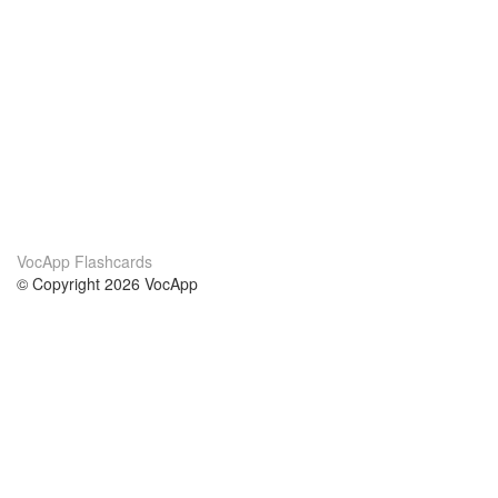
VocApp Flashcards
© Copyright 2026 VocApp
02-798 Mielczarskiego 8/58
Warsaw, Poland (EU)