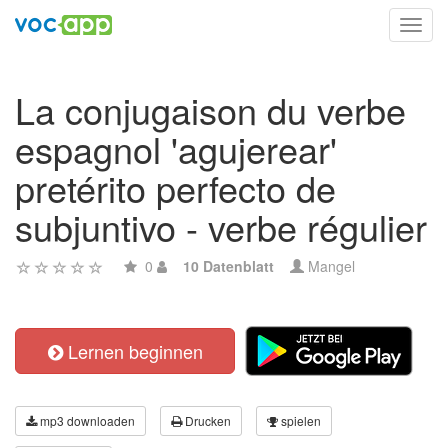
Toggl
navig
La conjugaison du verbe
espagnol 'agujerear'
pretérito perfecto de
subjuntivo - verbe régulier
0
10 Datenblatt
Mangel
Lernen beginnen
mp3 downloaden
Drucken
spielen