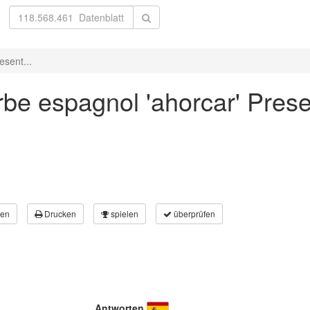
esent...
be espagnol 'ahorcar' Prese
en
Drucken
spielen
überprüfen
Antworten