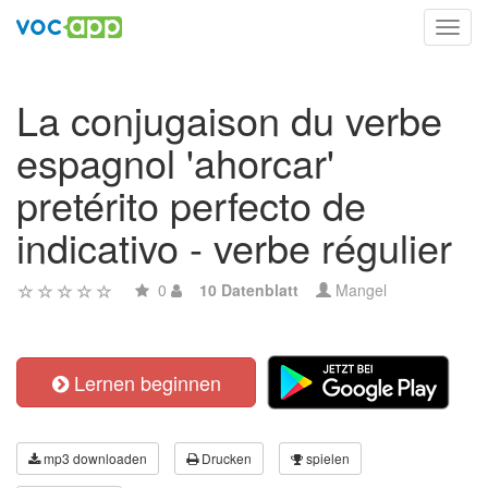
Toggl
navig
La conjugaison du verbe
espagnol 'ahorcar'
pretérito perfecto de
indicativo - verbe régulier
0
10 Datenblatt
Mangel
Lernen beginnen
mp3 downloaden
Drucken
spielen