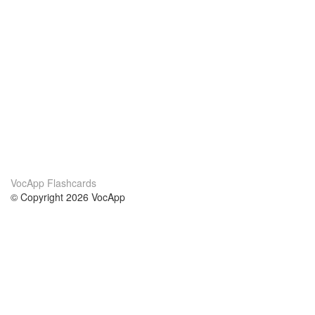
VocApp Flashcards
© Copyright 2026 VocApp
02-798 Mielczarskiego 8/58
Warsaw, Poland (EU)