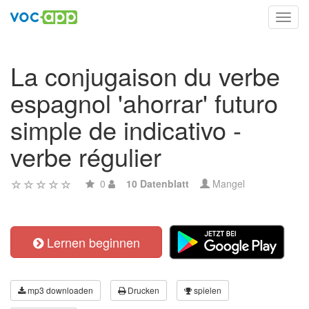
Toggl
navig
La conjugaison du verbe
espagnol 'ahorrar' futuro
simple de indicativo -
verbe régulier
0
10 Datenblatt
Mangel
Lernen beginnen
mp3 downloaden
Drucken
spielen