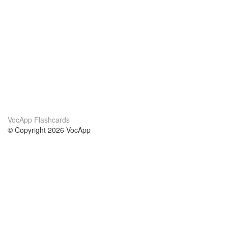
VocApp Flashcards
© Copyright 2026 VocApp
02-798 Mielczarskiego 8/58
Warsaw, Poland (EU)