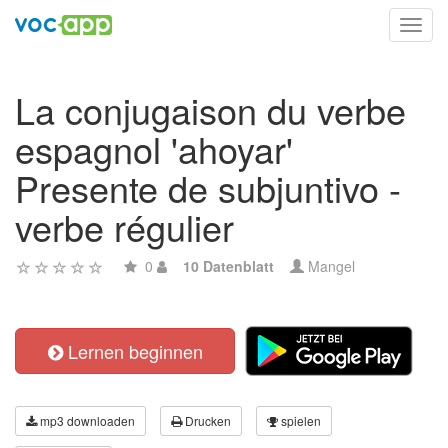
Toggl
navig
La conjugaison du verbe
espagnol 'ahoyar'
Presente de subjuntivo -
verbe régulier
0
10 Datenblatt
Mangel
Lernen beginnen
mp3 downloaden
Drucken
spielen