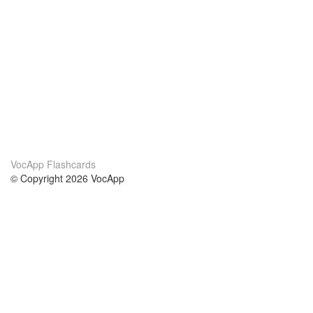
VocApp Flashcards
© Copyright 2026 VocApp
02-798 Mielczarskiego 8/58
Warsaw, Poland (EU)