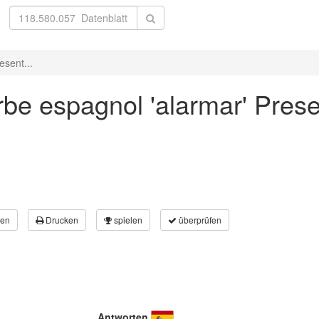
esent...
be espagnol 'alarmar' Prese
en
Drucken
spielen
überprüfen
Antworten