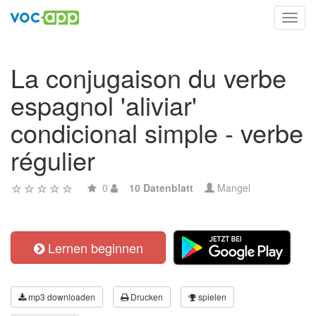
Toggl
navig
La conjugaison du verbe
espagnol 'aliviar'
condicional simple - verbe
régulier
0
10 Datenblatt
Mangel
Lernen beginnen
mp3 downloaden
Drucken
spielen