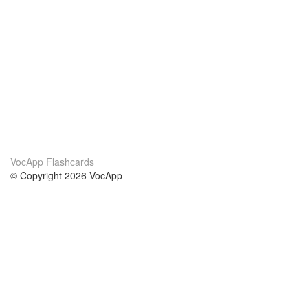
VocApp Flashcards
© Copyright 2026 VocApp
02-798 Mielczarskiego 8/58
Warsaw, Poland (EU)