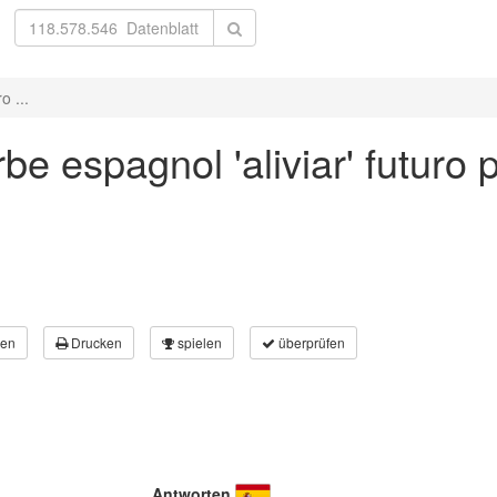
o ...
e espagnol 'aliviar' futuro p
en
Drucken
spielen
überprüfen
Antworten