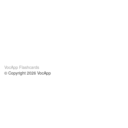
VocApp Flashcards
© Copyright 2026 VocApp
02-798 Mielczarskiego 8/58
Warsaw, Poland (EU)