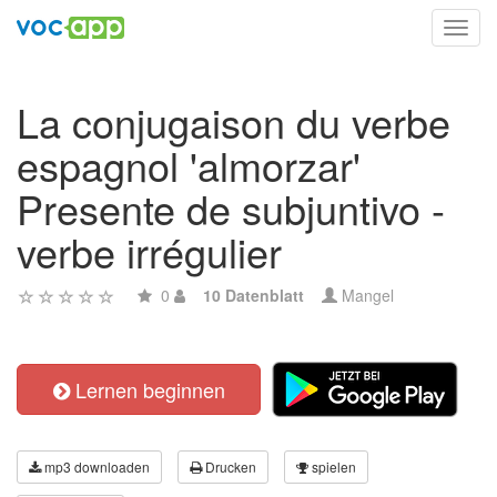
Toggl
navig
La conjugaison du verbe
espagnol 'almorzar'
Presente de subjuntivo -
verbe irrégulier
0
10 Datenblatt
Mangel
Lernen beginnen
mp3 downloaden
Drucken
spielen